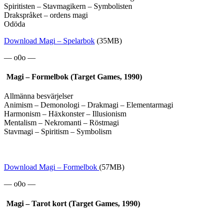
Spiritisten – Stavmagikern – Symbolisten
Drakspråket – ordens magi
Odöda
Download Magi – Spelarbok
(35MB)
— o0o —
Magi – Formelbok (Target Games, 1990)
Allmänna besvärjelser
Animism – Demonologi – Drakmagi – Elementarmagi
Harmonism – Häxkonster – Illusionism
Mentalism – Nekromanti – Röstmagi
Stavmagi – Spiritism – Symbolism
Download Magi – Formelbok
(57MB)
— o0o —
Magi – Tarot kort (Target Games, 1990)