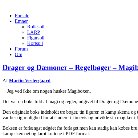
Forside
Emner
Rollespil
LARP
Figurspil
Kortspil
Forum
Om
Drager og Dæmoner – Regelbøger – Magi
Af
Martin Vestergaard
Jeg ved ikke om nogen husker Magiboxen.
Det var en boks fuld af magi og regler, udgivet til Drager og Dæmone
Den originale boks indeholdt tre bøger, tin figurer, et kamp skema og 
var her rig mulighed for at studere i timevis og udvikle sin magiker i 
Boksen er forlængst udgået fra forlaget men kan stadig kan købes bru
kamp skemaet og tarot kortene i PDF format.