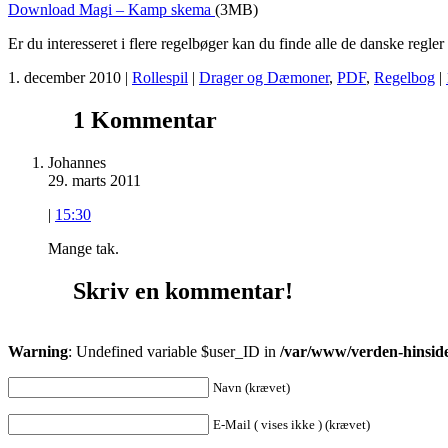
Download Magi – Kamp skema
(3MB)
Er du interesseret i flere regelbøger kan du finde alle de danske regler
1. december 2010 |
Rollespil
|
Drager og Dæmoner
,
PDF
,
Regelbog
|
1 Kommentar
Johannes
29. marts 2011
|
15:30
Mange tak.
Skriv en kommentar!
Warning
: Undefined variable $user_ID in
/var/www/verden-hinside
Navn (krævet)
E-Mail ( vises ikke ) (krævet)