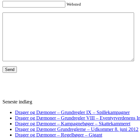
Websted
Seneste indlæg
Drager og Dæmoner – Grundregler IX – Spillekampagner
Drager og Dæmoner – Grundregler VIII – Eventyrverdenens I
Drager og Dæmoner – Kampagnebøger – Skattekammeret
Drager og Dæmoner Grundreglerne – Udkommer 8. juni 2012
Drager og Dæmoner – Regelbøger – Gigant