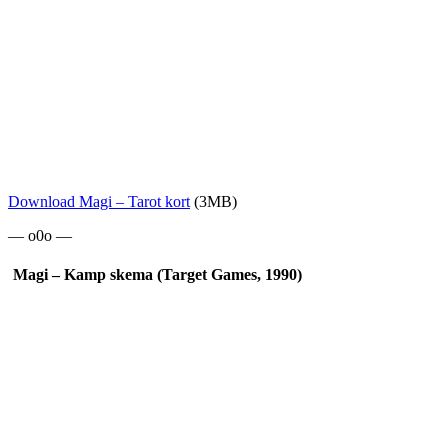
Download Magi – Tarot kort
(3MB)
— o0o —
Magi – Kamp skema (Target Games, 1990)