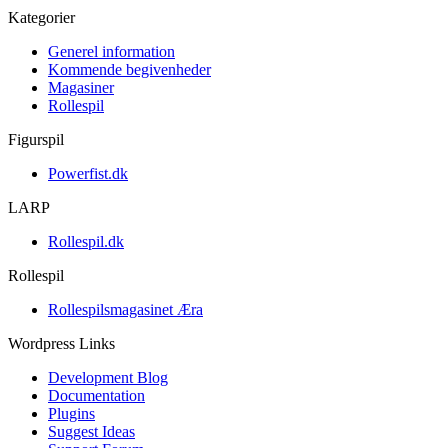
Kategorier
Generel information
Kommende begivenheder
Magasiner
Rollespil
Figurspil
Powerfist.dk
LARP
Rollespil.dk
Rollespil
Rollespilsmagasinet Æra
Wordpress Links
Development Blog
Documentation
Plugins
Suggest Ideas