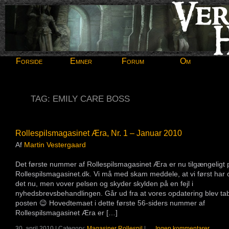
Forside
Emner
Forum
Om
TAG: EMILY CARE BOSS
Rollespilsmagasinet Æra, Nr. 1 – Januar 2010
Af
Martin Vestergaard
Det første nummer af Rollespilsmagasinet Æra er nu tilgængeligt 
Rollespilsmagasinet.dk. Vi må med skam meddele, at vi først har
det nu, men vover pelsen og skyder skylden på en fejl i
nyhedsbrevsbehandlingen. Går ud fra at vores opdatering blev tab
posten 😉 Hovedtemaet i dette første 56-siders nummer af
Rollespilsmagasinet Æra er […]
30. april 2010 | Category:
Magasiner
,
Rollespil
|
Ingen kommentarer