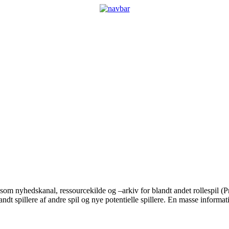
om nyhedskanal, ressourcekilde og –arkiv for blandt andet rollespil (Pn
t spillere af andre spil og nye potentielle spillere. En masse informa